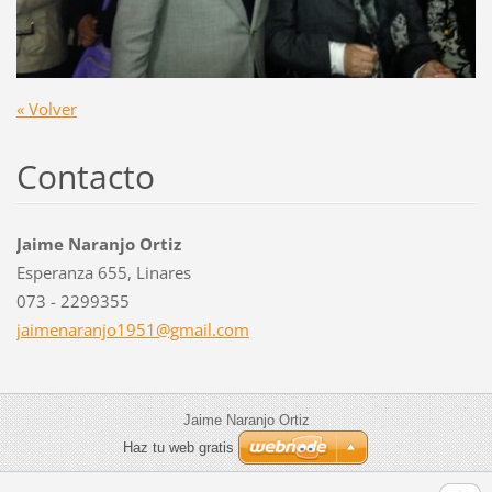
« Volver
Contacto
Jaime Naranjo Ortiz
Esperanza 655, Linares
073 - 2299355
jaimenar
anjo1951
@gmail.c
om
Jaime Naranjo Ortiz
Haz tu web gratis