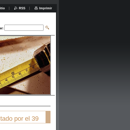
itio
RSS
Imprimir
ar:
ado por el 39