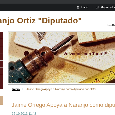
Inicio
Mapa del s
njo Ortiz "Diputado"
Busc
Volvemos con Todo!!!!!
Inicio
Jaime Orrego Apoya a Naranjo como diputado por el 39
Jaime Orrego Apoya a Naranjo como diput
15.10.2013 11:42