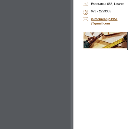
Esperanza 655, Linares
073 - 2299355
jaimenar
anjo1951
@gmail.c
om