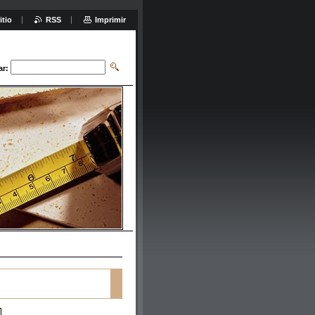
itio
RSS
Imprimir
ar: