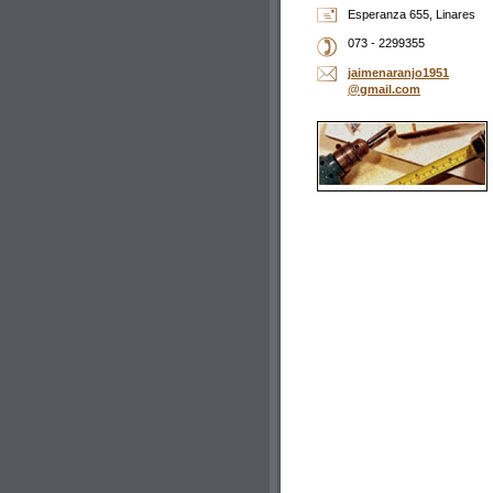
Esperanza 655, Linares
073 - 2299355
jaimenar
anjo1951
@gmail.c
om