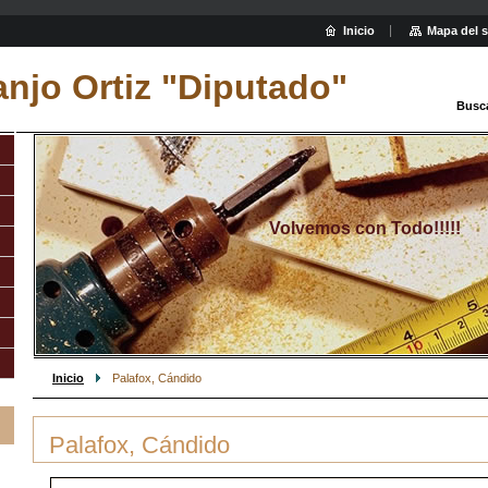
Inicio
Mapa del s
njo Ortiz "Diputado"
Busc
Volvemos con Todo!!!!!
Inicio
Palafox, Cándido
Palafox, Cándido