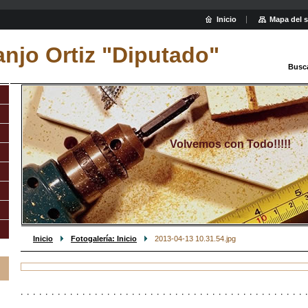
Inicio
Mapa del s
njo Ortiz "Diputado"
Busc
Volvemos con Todo!!!!!
Inicio
Fotogalería: Inicio
2013-04-13 10.31.54.jpg