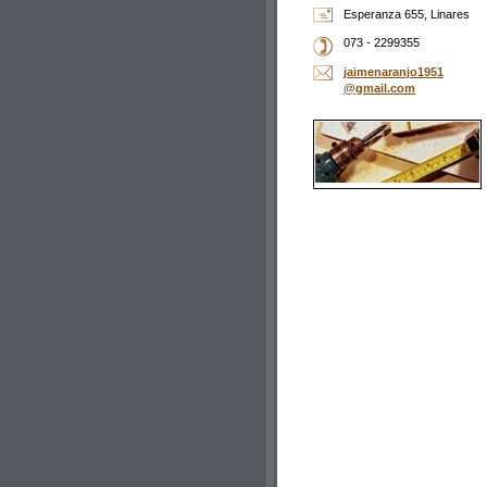
Esperanza 655, Linares
073 - 2299355
jaimenar
anjo1951
@gmail.c
om