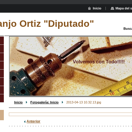
Inicio
Mapa del s
njo Ortiz "Diputado"
Busc
Volvemos con Todo!!!!!
Inicio
Fotogalería: Inicio
2013-04-13 10.32.13.jpg
Anterior