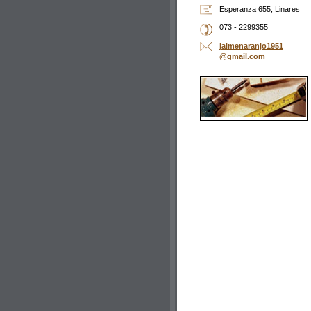
Esperanza 655, Linares
073 - 2299355
jaimenar
anjo1951
@gmail.c
om