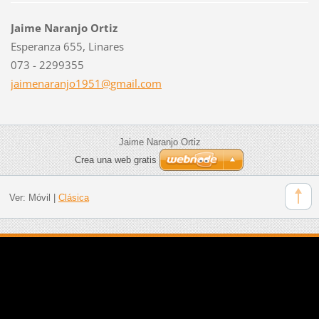
Jaime Naranjo Ortiz
Esperanza 655, Linares
073 - 2299355
jaimenar
anjo1951
@gmail.c
om
Jaime Naranjo Ortiz
Crea una web gratis
Ver:
Móvil
|
Clásica